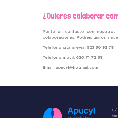
¿Quieres colaborar c
Ponte en contacto con nosotros 
colaboraciones. Podréis uniros a nue
Teléfono cita previa: 923 30 92 78
Teléfono móvil: 620 71 72 68
Email:
apucyl@hotmail.com
C/
Mu