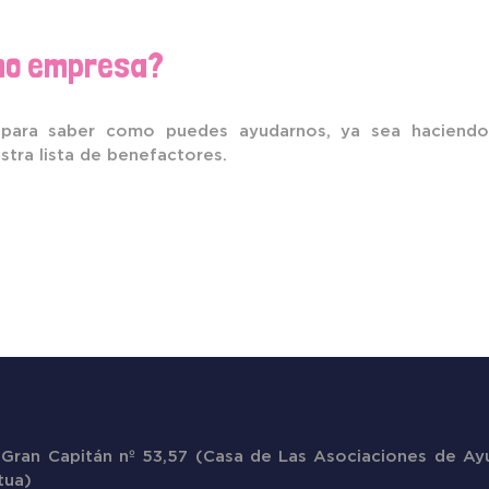
omo empresa?
para saber como puedes ayudarnos, ya sea haciendo
stra lista de benefactores.
 Gran Capitán nº 53,57 (Casa de Las Asociaciones de Ay
tua)